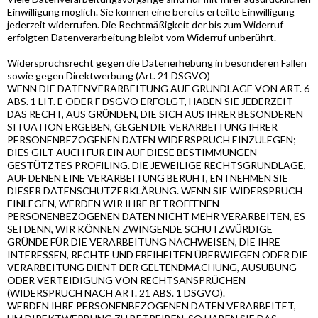
Einwilligung möglich. Sie können eine bereits erteilte Einwilligung
jederzeit widerrufen. Die Rechtmäßigkeit der bis zum Widerruf
erfolgten Datenverarbeitung bleibt vom Widerruf unberührt.
Widerspruchsrecht gegen die Datenerhebung in besonderen Fällen
sowie gegen Direktwerbung (Art. 21 DSGVO)
WENN DIE DATENVERARBEITUNG AUF GRUNDLAGE VON ART. 6
ABS. 1 LIT. E ODER F DSGVO ERFOLGT, HABEN SIE JEDERZEIT
DAS RECHT, AUS GRÜNDEN, DIE SICH AUS IHRER BESONDEREN
SITUATION ERGEBEN, GEGEN DIE VERARBEITUNG IHRER
PERSONENBEZOGENEN DATEN WIDERSPRUCH EINZULEGEN;
DIES GILT AUCH FÜR EIN AUF DIESE BESTIMMUNGEN
GESTÜTZTES PROFILING. DIE JEWEILIGE RECHTSGRUNDLAGE,
AUF DENEN EINE VERARBEITUNG BERUHT, ENTNEHMEN SIE
DIESER DATENSCHUTZERKLÄRUNG. WENN SIE WIDERSPRUCH
EINLEGEN, WERDEN WIR IHRE BETROFFENEN
PERSONENBEZOGENEN DATEN NICHT MEHR VERARBEITEN, ES
SEI DENN, WIR KÖNNEN ZWINGENDE SCHUTZWÜRDIGE
GRÜNDE FÜR DIE VERARBEITUNG NACHWEISEN, DIE IHRE
INTERESSEN, RECHTE UND FREIHEITEN ÜBERWIEGEN ODER DIE
VERARBEITUNG DIENT DER GELTENDMACHUNG, AUSÜBUNG
ODER VERTEIDIGUNG VON RECHTSANSPRÜCHEN
(WIDERSPRUCH NACH ART. 21 ABS. 1 DSGVO).
WERDEN IHRE PERSONENBEZOGENEN DATEN VERARBEITET,