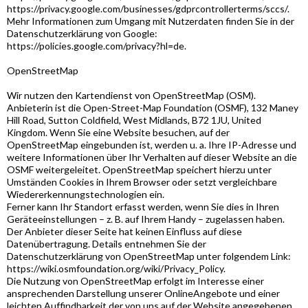
https://privacy.google.com/businesses/gdprcontrollerterms/sccs/.
Mehr Informationen zum Umgang mit Nutzerdaten finden Sie in der
Datenschutzerklärung von Google:
https://policies.google.com/privacy?hl=de.
OpenStreetMap
Wir nutzen den Kartendienst von OpenStreetMap (OSM).
Anbieterin ist die Open-Street-Map Foundation (OSMF), 132 Maney
Hill Road, Sutton Coldfield, West Midlands, B72 1JU, United
Kingdom. Wenn Sie eine Website besuchen, auf der
OpenStreetMap eingebunden ist, werden u. a. Ihre IP-Adresse und
weitere Informationen über Ihr Verhalten auf dieser Website an die
OSMF weitergeleitet. OpenStreetMap speichert hierzu unter
Umständen Cookies in Ihrem Browser oder setzt vergleichbare
Wiedererkennungstechnologien ein.
Ferner kann Ihr Standort erfasst werden, wenn Sie dies in Ihren
Geräteeinstellungen – z. B. auf Ihrem Handy – zugelassen haben.
Der Anbieter dieser Seite hat keinen Einfluss auf diese
Datenübertragung. Details entnehmen Sie der
Datenschutzerklärung von OpenStreetMap unter folgendem Link:
https://wiki.osmfoundation.org/wiki/Privacy_Policy.
Die Nutzung von OpenStreetMap erfolgt im Interesse einer
ansprechenden Darstellung unserer OnlineAngebote und einer
leichten Auffindbarkeit der von uns auf der Website angegebenen