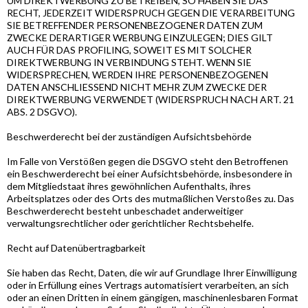
UM DIREKTWERBUNG ZU BETREIBEN, SO HABEN SIE DAS
RECHT, JEDERZEIT WIDERSPRUCH GEGEN DIE VERARBEITUNG
SIE BETREFFENDER PERSONENBEZOGENER DATEN ZUM
ZWECKE DERARTIGER WERBUNG EINZULEGEN; DIES GILT
AUCH FÜR DAS PROFILING, SOWEIT ES MIT SOLCHER
DIREKTWERBUNG IN VERBINDUNG STEHT. WENN SIE
WIDERSPRECHEN, WERDEN IHRE PERSONENBEZOGENEN
DATEN ANSCHLIESSEND NICHT MEHR ZUM ZWECKE DER
DIREKTWERBUNG VERWENDET (WIDERSPRUCH NACH ART. 21
ABS. 2 DSGVO).
Beschwerderecht bei der zuständigen Aufsichtsbehörde
Im Falle von Verstößen gegen die DSGVO steht den Betroffenen
ein Beschwerderecht bei einer Aufsichtsbehörde, insbesondere in
dem Mitgliedstaat ihres gewöhnlichen Aufenthalts, ihres
Arbeitsplatzes oder des Orts des mutmaßlichen Verstoßes zu. Das
Beschwerderecht besteht unbeschadet anderweitiger
verwaltungsrechtlicher oder gerichtlicher Rechtsbehelfe.
Recht auf Datenübertragbarkeit
Sie haben das Recht, Daten, die wir auf Grundlage Ihrer Einwilligung
oder in Erfüllung eines Vertrags automatisiert verarbeiten, an sich
oder an einen Dritten in einem gängigen, maschinenlesbaren Format