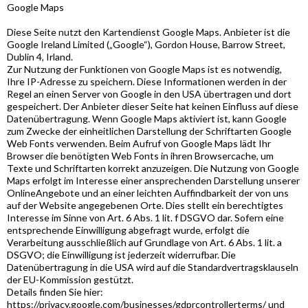
Google Maps
Diese Seite nutzt den Kartendienst Google Maps. Anbieter ist die
Google Ireland Limited („Google“), Gordon House, Barrow Street,
Dublin 4, Irland.
Zur Nutzung der Funktionen von Google Maps ist es notwendig,
Ihre IP-Adresse zu speichern. Diese Informationen werden in der
Regel an einen Server von Google in den USA übertragen und dort
gespeichert. Der Anbieter dieser Seite hat keinen Einfluss auf diese
Datenübertragung. Wenn Google Maps aktiviert ist, kann Google
zum Zwecke der einheitlichen Darstellung der Schriftarten Google
Web Fonts verwenden. Beim Aufruf von Google Maps lädt Ihr
Browser die benötigten Web Fonts in ihren Browsercache, um
Texte und Schriftarten korrekt anzuzeigen. Die Nutzung von Google
Maps erfolgt im Interesse einer ansprechenden Darstellung unserer
OnlineAngebote und an einer leichten Auffindbarkeit der von uns
auf der Website angegebenen Orte. Dies stellt ein berechtigtes
Interesse im Sinne von Art. 6 Abs. 1 lit. f DSGVO dar. Sofern eine
entsprechende Einwilligung abgefragt wurde, erfolgt die
Verarbeitung ausschließlich auf Grundlage von Art. 6 Abs. 1 lit. a
DSGVO; die Einwilligung ist jederzeit widerrufbar. Die
Datenübertragung in die USA wird auf die Standardvertragsklauseln
der EU-Kommission gestützt.
Details finden Sie hier:
https://privacy.google.com/businesses/gdprcontrollerterms/ und